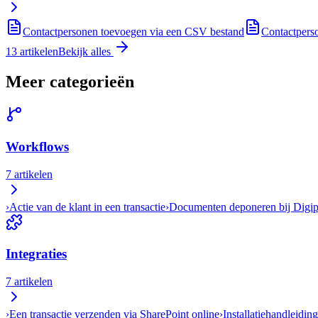
Contactpersonen toevoegen via een CSV bestand
Contactperso
13
artikelen
Bekijk alles
Meer categorieën
Workflows
7
artikelen
›
Actie van de klant in een transactie
›
Documenten deponeren bij Digip
Integraties
7
artikelen
›
Een transactie verzenden via SharePoint online
›
Installatiehandleidin