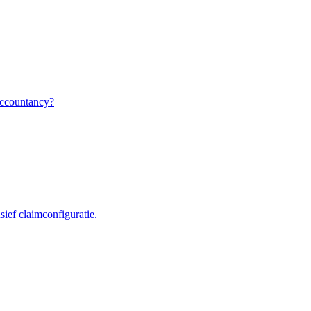
Accountancy?
ief claimconfiguratie.
ValidSign Chat
AI assistent beschikbaar