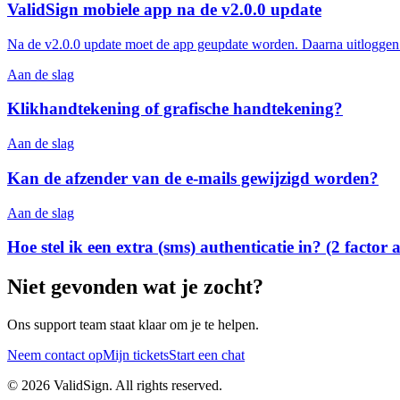
ValidSign mobiele app na de v2.0.0 update
Na de v2.0.0 update moet de app geupdate worden. Daarna uitloggen
Aan de slag
Klikhandtekening of grafische handtekening?
Aan de slag
Kan de afzender van de e-mails gewijzigd worden?
Aan de slag
Hoe stel ik een extra (sms) authenticatie in? (2 factor 
Niet gevonden wat je zocht?
Ons support team staat klaar om je te helpen.
Neem contact op
Mijn tickets
Start een chat
©
2026
ValidSign. All rights reserved.