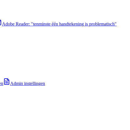
Adobe Reader: "tenminste één handtekening is problematisch"
en
Admin instellingen