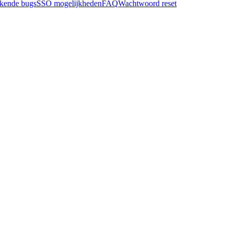
kende bugs
SSO mogelijkheden
FAQ
Wachtwoord reset