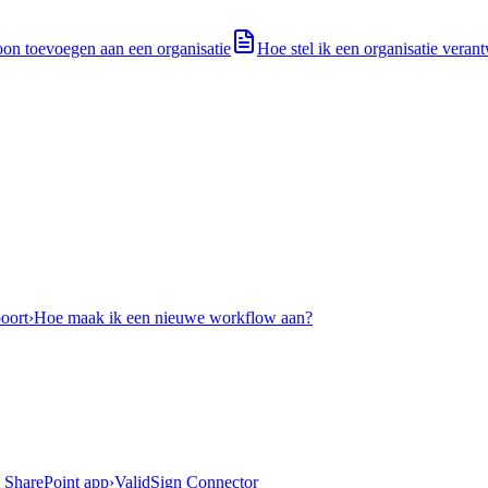
on toevoegen aan een organisatie
Hoe stel ik een organisatie veran
oort
›
Hoe maak ik een nieuwe workflow aan?
g SharePoint app
›
ValidSign Connector