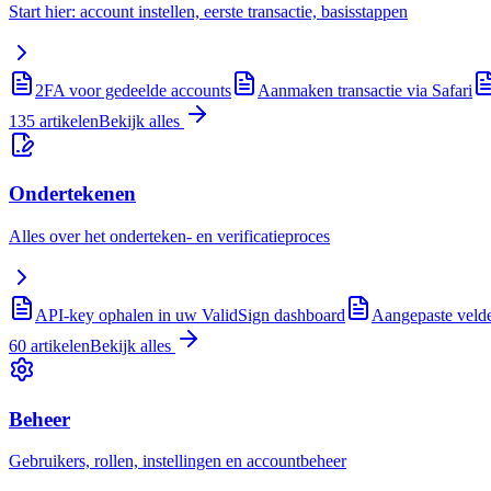
Start hier: account instellen, eerste transactie, basisstappen
2FA voor gedeelde accounts
Aanmaken transactie via Safari
135
artikelen
Bekijk alles
Ondertekenen
Alles over het onderteken- en verificatieproces
API-key ophalen in uw ValidSign dashboard
Aangepaste veld
60
artikelen
Bekijk alles
Beheer
Gebruikers, rollen, instellingen en accountbeheer