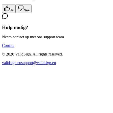
Ja
Nee
Hulp nodig?
Neem contact op met ons support team
Contact
©
2026
ValidSign. All rights reserved.
validsign.eu
support@validsign.eu
ValidSign Chat
AI assistent beschikbaar