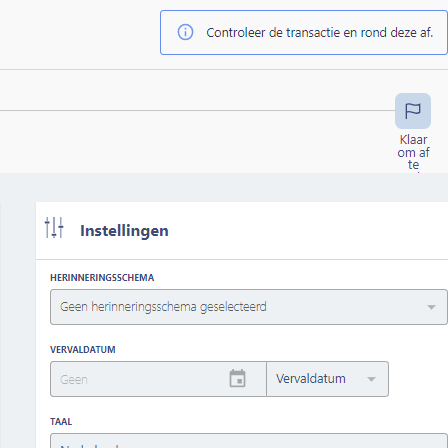
ValidSign Chat
AI assistent beschikbaar